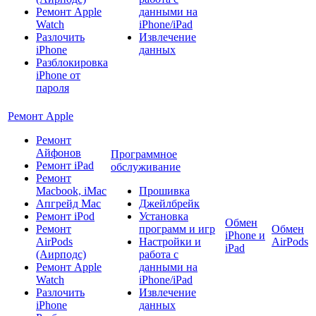
Ремонт Apple
данными на
Watch
iPhone/iPad
Разлочить
Извлечение
iPhone
данных
Разблокировка
iPhone от
пароля
Ремонт Apple
Ремонт
Айфонов
Программное
Ремонт iPad
обслуживание
Ремонт
Macbook, iMac
Прошивка
Апгрейд Mac
Джейлбрейк
Ремонт iPod
Установка
Обмен
Ремонт
программ и игр
Обмен
iPhone и
AirPods
Настройки и
AirPods
iPad
(Аирподс)
работа с
Ремонт Apple
данными на
Watch
iPhone/iPad
Разлочить
Извлечение
iPhone
данных