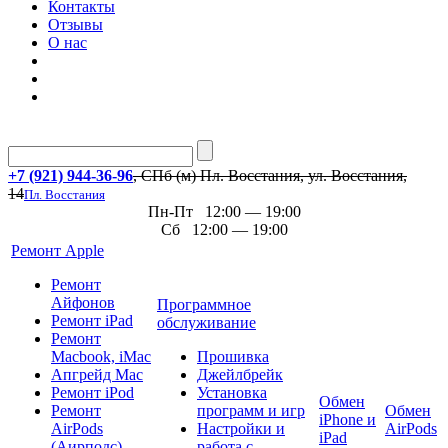
Контакты
Отзывы
О нас
+7 (921) 944-36-96
, СПб (м) Пл. Восстания, ул. Восстания,
14
Пл. Восстания
Пн-Пт 12:00 — 19:00
Сб 12:00 — 19:00
Ремонт Apple
Ремонт
Айфонов
Программное
Ремонт iPad
обслуживание
Ремонт
Macbook, iMac
Прошивка
Апгрейд Mac
Джейлбрейк
Ремонт iPod
Установка
Обмен
Ремонт
программ и игр
Обмен
iPhone и
AirPods
Настройки и
AirPods
iPad
(Аирподс)
работа с