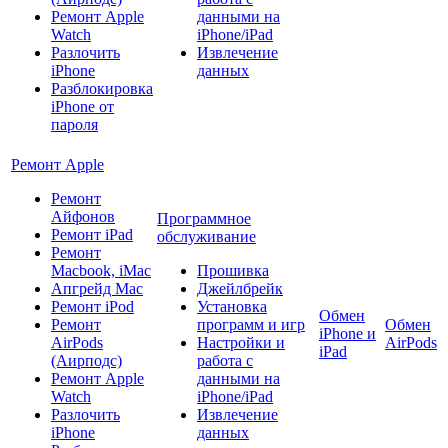
Ремонт Apple
данными на
Watch
iPhone/iPad
Разлочить
Извлечение
iPhone
данных
Разблокировка
iPhone от
пароля
Ремонт Apple
Ремонт
Айфонов
Программное
Ремонт iPad
обслуживание
Ремонт
Macbook, iMac
Прошивка
Апгрейд Mac
Джейлбрейк
Ремонт iPod
Установка
Обмен
Ремонт
программ и игр
Обмен
iPhone и
AirPods
Настройки и
AirPods
iPad
(Аирподс)
работа с
Ремонт Apple
данными на
Watch
iPhone/iPad
Разлочить
Извлечение
iPhone
данных