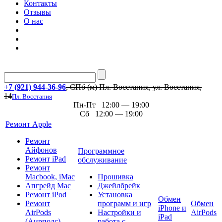
Контакты
Отзывы
О нас
+7 (921) 944-36-96
, СПб (м) Пл. Восстания, ул. Восстания,
14
Пл. Восстания
Пн-Пт 12:00 — 19:00
Сб 12:00 — 19:00
Ремонт Apple
Ремонт
Айфонов
Программное
Ремонт iPad
обслуживание
Ремонт
Macbook, iMac
Прошивка
Апгрейд Mac
Джейлбрейк
Ремонт iPod
Установка
Обмен
Ремонт
программ и игр
Обмен
iPhone и
AirPods
Настройки и
AirPods
iPad
(Аирподс)
работа с