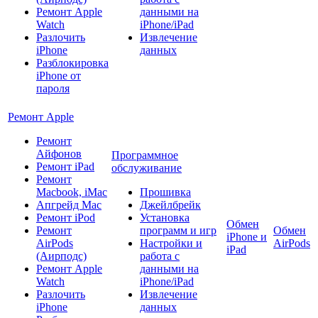
Ремонт Apple
данными на
Watch
iPhone/iPad
Разлочить
Извлечение
iPhone
данных
Разблокировка
iPhone от
пароля
Ремонт Apple
Ремонт
Айфонов
Программное
Ремонт iPad
обслуживание
Ремонт
Macbook, iMac
Прошивка
Апгрейд Mac
Джейлбрейк
Ремонт iPod
Установка
Обмен
Ремонт
программ и игр
Обмен
iPhone и
AirPods
Настройки и
AirPods
iPad
(Аирподс)
работа с
Ремонт Apple
данными на
Watch
iPhone/iPad
Разлочить
Извлечение
iPhone
данных