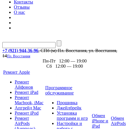
Контакты
Отзывы
О нас
+7 (921) 944-36-96
, СПб (м) Пл. Восстания, ул. Восстания,
14
Пл. Восстания
Пн-Пт 12:00 — 19:00
Сб 12:00 — 19:00
Ремонт Apple
Ремонт
Айфонов
Программное
Ремонт iPad
обслуживание
Ремонт
Macbook, iMac
Прошивка
Апгрейд Mac
Джейлбрейк
Ремонт iPod
Установка
Обмен
Ремонт
программ и игр
Обмен
iPhone и
AirPods
Настройки и
AirPods
iPad
(Аирподс)
работа с