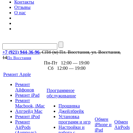
Контакты
Отзывы
О нас
+7 (921) 944-36-96
, СПб (м) Пл. Восстания, ул. Восстания,
14
Пл. Восстания
Пн-Пт 12:00 — 19:00
Сб 12:00 — 19:00
Ремонт Apple
Ремонт
Айфонов
Программное
Ремонт iPad
обслуживание
Ремонт
Macbook, iMac
Прошивка
Апгрейд Mac
Джейлбрейк
Ремонт iPod
Установка
Обмен
Ремонт
программ и игр
Обмен
iPhone и
AirPods
Настройки и
AirPods
iPad
(Аирподс)
работа с