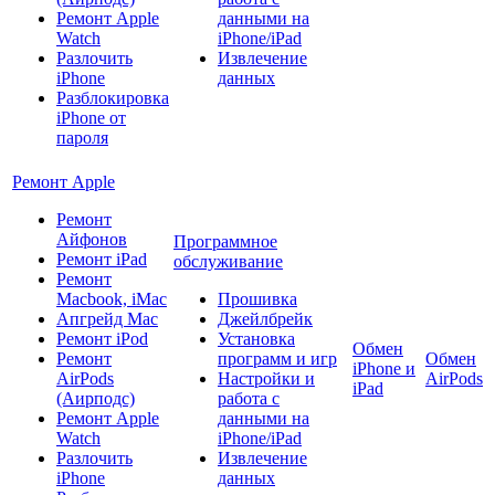
Ремонт Apple
данными на
Watch
iPhone/iPad
Разлочить
Извлечение
iPhone
данных
Разблокировка
iPhone от
пароля
Ремонт Apple
Ремонт
Айфонов
Программное
Ремонт iPad
обслуживание
Ремонт
Macbook, iMac
Прошивка
Апгрейд Mac
Джейлбрейк
Ремонт iPod
Установка
Обмен
Ремонт
программ и игр
Обмен
iPhone и
AirPods
Настройки и
AirPods
iPad
(Аирподс)
работа с
Ремонт Apple
данными на
Watch
iPhone/iPad
Разлочить
Извлечение
iPhone
данных