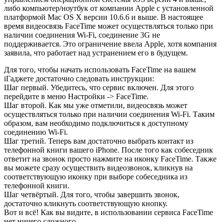
либо компьютер/ноутбук от компании Apple с установленной
платформой Mac OS X версии 10.6.6 и выше. В настоящее
время видеосвязь FaceTime может осуществляться только при
наличии соединения Wi-Fi, соединение 3G не
поддерживается. Это ограничение ввела Apple, хотя компания
заявила, что работает над устранением его в будущем.
Для того, чтобы начать использовать FaceTime на вашем
iГаджете достаточно следовать инструкции:
Шаг первый. Убедитесь, что сервис включен. Для этого
перейдите в меню Настройки -> FaceTime.
Шаг второй. Как мы уже отметили, видеосвязь может
осуществляться только при наличии соединения Wi-Fi. Таким
образом, вам необходимо подключиться к доступному
соединению Wi-Fi.
Шаг третий. Теперь вам достаточно выбрать контакт из
телефонной книги вашего iPhone. После того как собеседник
ответит на звонок просто нажмите на иконку FaceTime. Также
вы можете сразу осуществить видеозвонок, кликнув на
соответствующую иконку при выборе собеседника из
телефонной книги.
Шаг четвёртый. Для того, чтобы завершить звонок,
достаточно кликнуть соответствующую кнопку.
Вот и всё! Как вы видите, в использовании сервиса FaceTime
нет ничего сложного.