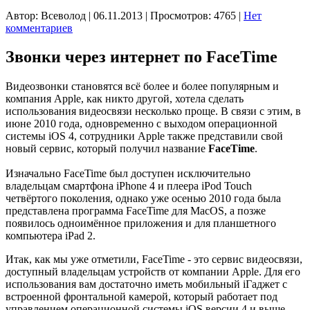
Автор: Всеволод | 06.11.2013 | Просмотров: 4765
|
Нет
комментариев
Звонки через интернет по FaceTime
Видеозвонки становятся всё более и более популярным и
компания Apple, как никто другой, хотела сделать
использования видеосвязи несколько проще. В связи с этим, в
июне 2010 года, одновременно с выходом операционной
системы iOS 4, сотрудники Apple также представили свой
новый сервис, который получил название
FaceTime
.
Изначально FaceTime был доступен исключительно
владельцам смартфона iPhone 4 и плеера iPod Touch
четвёртого поколения, однако уже осенью 2010 года была
представлена программа FaceTime для MacOS, а позже
появилось одноимённое приложения и для планшетного
компьютера iPad 2.
Итак, как мы уже отметили, FaceTime - это сервис видеосвязи,
доступный владельцам устройств от компании Apple. Для его
использования вам достаточно иметь мобильный iГаджет с
встроенной фронтальной камерой, который работает под
управлением операционной системы iOS версии 4 и выше,