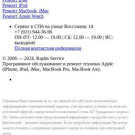
Ремонт iPod
Ремонт Macbook, iMac
Ремонт Apple Watch
Сервис в СПб на улице Восстания, 14
+7 (921) 944-36-96
ПН-ПТ: 12.00 — 19.00 | СБ: 12.00 — 19.00 | ВС:
выходной
Полная контактная информация
© 2006 — 2024, Raplin Service
Программное обслуживание и ремонт техники Apple
(iPhone, iPad, iMac, MacBook Pro, MacBook Air).
Обращаем Ваше внимание на то, что данный веб сайт носит исключительно
информационно-ознакомительный характер, и ни при каких условиях не является
публичной офертой, определяемой положениями Статьи 437 Гражданского кодекса
РФ. Любое несоответствие представленной информации о продуктах или услугах с
фактической – досадное недоразумение. Более подробную информацию Вы всегда
можете уточнить у сотрудников сервисного центра по телефону или электронной
почте.