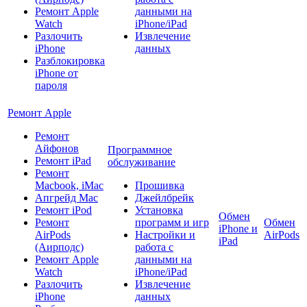
Ремонт Apple
данными на
Watch
iPhone/iPad
Разлочить
Извлечение
iPhone
данных
Разблокировка
iPhone от
пароля
Ремонт Apple
Ремонт
Айфонов
Программное
Ремонт iPad
обслуживание
Ремонт
Macbook, iMac
Прошивка
Апгрейд Mac
Джейлбрейк
Ремонт iPod
Установка
Обмен
Ремонт
программ и игр
Обмен
iPhone и
AirPods
Настройки и
AirPods
iPad
(Аирподс)
работа с
Ремонт Apple
данными на
Watch
iPhone/iPad
Разлочить
Извлечение
iPhone
данных