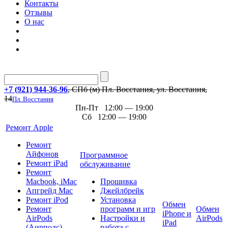
Контакты
Отзывы
О нас
+7 (921) 944-36-96
, СПб (м) Пл. Восстания, ул. Восстания,
14
Пл. Восстания
Пн-Пт 12:00 — 19:00
Сб 12:00 — 19:00
Ремонт Apple
Ремонт
Айфонов
Программное
Ремонт iPad
обслуживание
Ремонт
Macbook, iMac
Прошивка
Апгрейд Mac
Джейлбрейк
Ремонт iPod
Установка
Обмен
Ремонт
программ и игр
Обмен
iPhone и
AirPods
Настройки и
AirPods
iPad
(Аирподс)
работа с