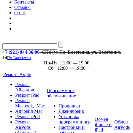
Контакты
Отзывы
О нас
+7 (921) 944-36-96
, СПб (м) Пл. Восстания, ул. Восстания,
14
Пл. Восстания
Пн-Пт 12:00 — 19:00
Сб 12:00 — 19:00
Ремонт Apple
Ремонт
Айфонов
Программное
Ремонт iPad
обслуживание
Ремонт
Macbook, iMac
Прошивка
Апгрейд Mac
Джейлбрейк
Ремонт iPod
Установка
Обмен
Ремонт
программ и игр
Обмен
iPhone и
AirPods
Настройки и
AirPods
iPad
(Аирподс)
работа с