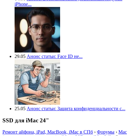
iPhone...
29.05
Анонс статьи: Face ID не...
25.05
Анонс статьи: Защита конфиденциальности с...
SSD для iMac 24"
Ремонт айфона, iPad, MacBook, iMac в СПб
›
Форумы
›
Mac