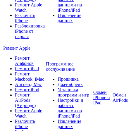
Ремонт Apple
данными на
Watch
iPhone/iPad
Разлочить
Извлечение
iPhone
данных
Разблокировка
iPhone от
пароля
Ремонт Apple
Ремонт
Айфонов
Программное
Ремонт iPad
обслуживание
Ремонт
Macbook, iMac
Прошивка
Апгрейд Mac
Джейлбрейк
Ремонт iPod
Установка
Обмен
Ремонт
программ и игр
Обмен
iPhone и
AirPods
Настройки и
AirPods
iPad
(Аирподс)
работа с
Ремонт Apple
данными на
Watch
iPhone/iPad
Разлочить
Извлечение
iPhone
данных