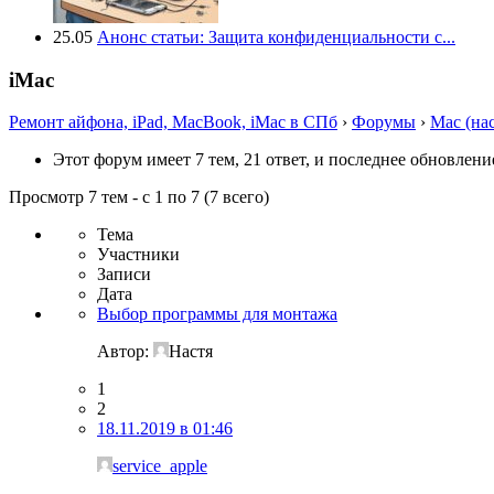
25.05
Анонс статьи: Защита конфиденциальности с...
iMac
Ремонт айфона, iPad, MacBook, iMac в СПб
›
Форумы
›
Mac (на
Этот форум имеет 7 тем, 21 ответ, и последнее обновлен
Просмотр 7 тем - с 1 по 7 (7 всего)
Тема
Участники
Записи
Дата
Выбор программы для монтажа
Автор:
Настя
1
2
18.11.2019 в 01:46
service_apple