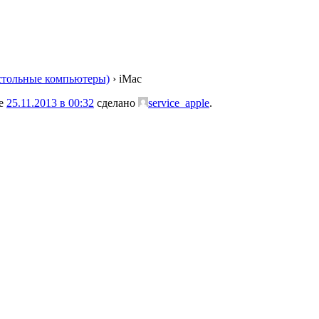
стольные компьютеры)
›
iMac
ие
25.11.2013 в 00:32
сделано
service_apple
.