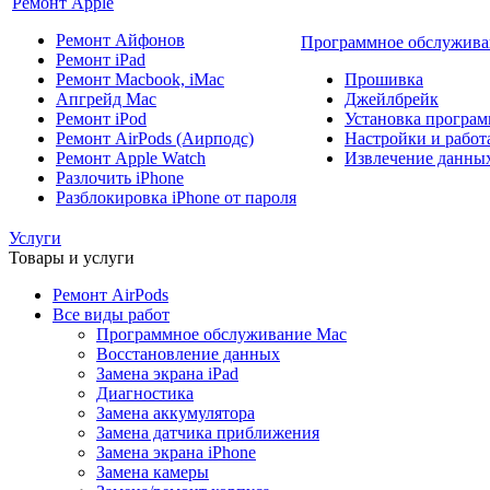
Ремонт Apple
Ремонт Айфонов
Программное обслужива
Ремонт iPad
Ремонт Macbook, iMac
Прошивка
Апгрейд Mac
Джейлбрейк
Ремонт iPod
Установка програм
Ремонт AirPods (Аирподс)
Настройки и работа
Ремонт Apple Watch
Извлечение данны
Разлочить iPhone
Разблокировка iPhone от пароля
Услуги
Товары и услуги
Ремонт AirPods
Все виды работ
Программное обслуживание Mac
Восстановление данных
Замена экрана iPad
Диагностика
Замена аккумулятора
Замена датчика приближения
Замена экрана iPhone
Замена камеры