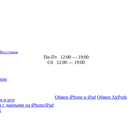
 Восстания
Пн-Пт 12:00 — 19:00
Сб 12:00 — 19:00
ние
Обмен iPhone и iPad
Обмен AirPods
м и игр
 с данными на iPhone/iPad
х