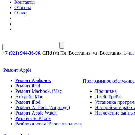
Контакты
Отзывы
О нас
+7 (921) 944-36-96
, СПб (м) Пл. Восстания, ул. Восстания, 14
Пл.
Ремонт Apple
Ремонт Айфонов
Программное обслужива
Ремонт iPad
Ремонт Macbook, iMac
Прошивка
Апгрейд Mac
Джейлбрейк
Ремонт iPod
Установка програм
Ремонт AirPods (Аирподс)
Настройки и работа
Ремонт Apple Watch
Извлечение данны
Разлочить iPhone
Разблокировка iPhone от пароля