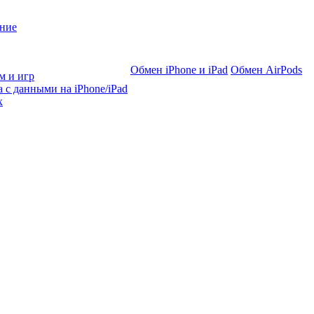
ние
Обмен iPhone и iPad
Обмен AirPods
м и игр
 с данными на iPhone/iPad
х