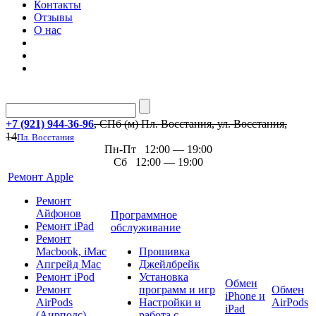
Контакты
Отзывы
О нас
+7 (921) 944-36-96
, СПб (м) Пл. Восстания, ул. Восстания,
14
Пл. Восстания
Пн-Пт 12:00 — 19:00
Сб 12:00 — 19:00
Ремонт Apple
Ремонт
Айфонов
Программное
Ремонт iPad
обслуживание
Ремонт
Macbook, iMac
Прошивка
Апгрейд Mac
Джейлбрейк
Ремонт iPod
Установка
Обмен
Ремонт
программ и игр
Обмен
iPhone и
AirPods
Настройки и
AirPods
iPad
(Аирподс)
работа с