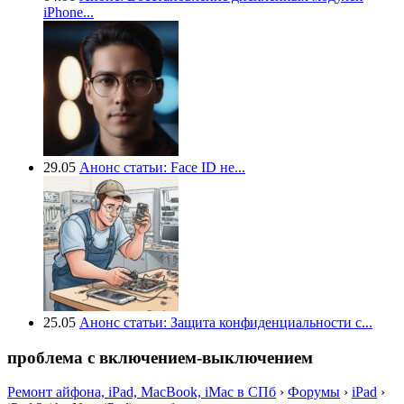
iPhone...
29.05
Анонс статьи: Face ID не...
25.05
Анонс статьи: Защита конфиденциальности с...
проблема с включением-выключением
Ремонт айфона, iPad, MacBook, iMac в СПб
›
Форумы
›
iPad
›