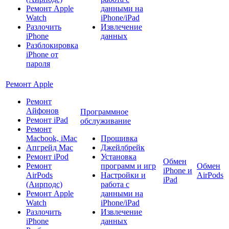
Ремонт Apple
данными на
Watch
iPhone/iPad
Разлочить
Извлечение
iPhone
данных
Разблокировка
iPhone от
пароля
Ремонт Apple
Ремонт
Айфонов
Программное
Ремонт iPad
обслуживание
Ремонт
Macbook, iMac
Прошивка
Апгрейд Mac
Джейлбрейк
Ремонт iPod
Установка
Обмен
Ремонт
программ и игр
Обмен
iPhone и
AirPods
Настройки и
AirPods
iPad
(Аирподс)
работа с
Ремонт Apple
данными на
Watch
iPhone/iPad
Разлочить
Извлечение
iPhone
данных