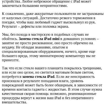
устройства. Любое небрежное обращение с iPad может
закончиться большими неприятностями.
К сожалению, даже аккуратные пользователи не застрахованы
от казусных ситуаций. Достаточно резкого торможения в
поездке, чтобы ваш любимый гаджет выскользнул из рук.
Результат – дефекты или поломка экрана.
Увы, без похода в мастерскую в подобных случаях не
обойтись.
Замена стекла iPad
mini
в домашних условиях –
занятие не просто рискованное, оно просто обречено на
неудачу. Не обладая знаниями, опытом и
специализированным оборудованием, ничего, кроме еще
большего вреда, этому миниатюрному компьютеру вы не
принесете.
Так что если стекло вашего планшета покрылось трещинами,
или если оно целое, но светится матовым белым светом,
потребуется
замена стекла iPad
. Если же неисправность
произошла в результате попадания влаги, уровень
повреждений может быть более обширным, в зависимости от
времени контакта гаджета с жидкостью. В этом случае нужна
качественная скорая помощь: возможно, реанимационные
процедуры вернут к жизни ваш iPad и без оперативного
вмешательства.