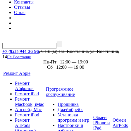
Контакты
Отзывы
О нас
+7 (921) 944-36-96
, СПб (м) Пл. Восстания, ул. Восстания,
14
Пл. Восстания
Пн-Пт 12:00 — 19:00
Сб 12:00 — 19:00
Ремонт Apple
Ремонт
Айфонов
Программное
Ремонт iPad
обслуживание
Ремонт
Macbook, iMac
Прошивка
Апгрейд Mac
Джейлбрейк
Ремонт iPod
Установка
Обмен
Ремонт
программ и игр
Обмен
iPhone и
AirPods
Настройки и
AirPods
iPad
(Аирподс)
работа с