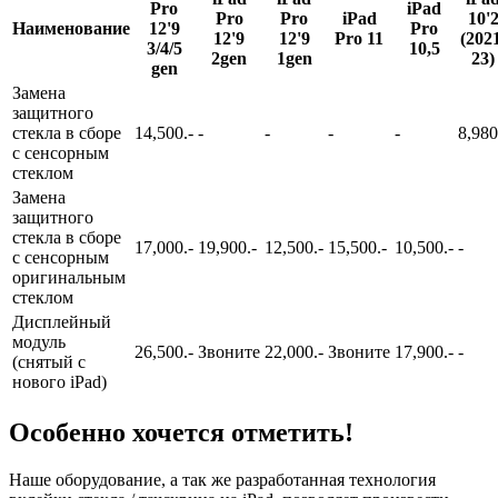
Pro
iPad
Pro
Pro
iPad
10'
Наименование
12'9
Pro
12'9
12'9
Pro 11
(202
3/4/5
10,5
2gen
1gen
23)
gen
Замена
защитного
стекла в сборе
14,500.-
-
-
-
-
8,980
с сенсорным
стеклом
Замена
защитного
стекла в сборе
17,000.-
19,900.-
12,500.-
15,500.-
10,500.-
-
с сенсорным
оригинальным
стеклом
Дисплейный
модуль
26,500.-
Звоните
22,000.-
Звоните
17,900.-
-
(снятый с
нового iPad)
Особенно хочется отметить!
Наше оборудование, а так же разработанная технология