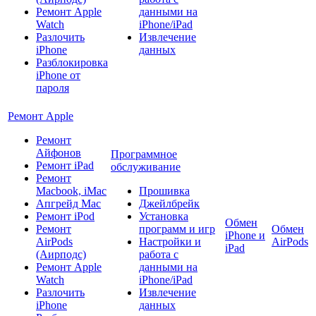
Ремонт Apple
данными на
Watch
iPhone/iPad
Разлочить
Извлечение
iPhone
данных
Разблокировка
iPhone от
пароля
Ремонт Apple
Ремонт
Айфонов
Программное
Ремонт iPad
обслуживание
Ремонт
Macbook, iMac
Прошивка
Апгрейд Mac
Джейлбрейк
Ремонт iPod
Установка
Обмен
Ремонт
программ и игр
Обмен
iPhone и
AirPods
Настройки и
AirPods
iPad
(Аирподс)
работа с
Ремонт Apple
данными на
Watch
iPhone/iPad
Разлочить
Извлечение
iPhone
данных