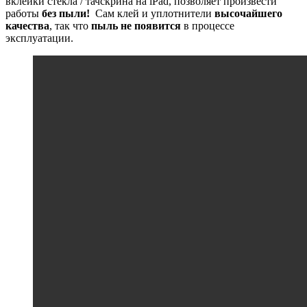
вклейки стекла / тачскрина на iPad, позволяет произвести
работы
без пыли!
Сам клей и уплотнители
высочайшего
качества
, так что
пыль не появится
в процессе
эксплуатации.