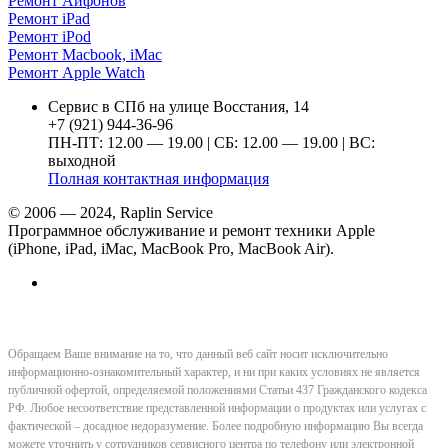
Ремонт Айфонов
Ремонт iPad
Ремонт iPod
Ремонт Macbook, iMac
Ремонт Apple Watch
Сервис в СПб на улице Восстания, 14
+7 (921) 944-36-96
ПН-ПТ: 12.00 — 19.00 | СБ: 12.00 — 19.00 | ВС:
выходной
Полная контактная информация
© 2006 — 2024, Raplin Service
Программное обслуживание и ремонт техники Apple
(iPhone, iPad, iMac, MacBook Pro, MacBook Air).
Обращаем Ваше внимание на то, что данный веб сайт носит исключительно
информационно-ознакомительный характер, и ни при каких условиях не является
публичной офертой, определяемой положениями Статьи 437 Гражданского кодекса
РФ. Любое несоответствие представленной информации о продуктах или услугах с
фактической – досадное недоразумение. Более подробную информацию Вы всегда
можете уточнить у сотрудников сервисного центра по телефону или электронной