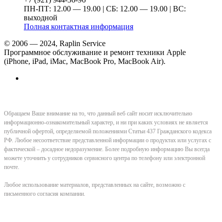
ПН-ПТ: 12.00 — 19.00 | СБ: 12.00 — 19.00 | ВС:
выходной
Полная контактная информация
© 2006 — 2024, Raplin Service
Программное обслуживание и ремонт техники Apple
(iPhone, iPad, iMac, MacBook Pro, MacBook Air).
Обращаем Ваше внимание на то, что данный веб сайт носит исключительно
информационно-ознакомительный характер, и ни при каких условиях не является
публичной офертой, определяемой положениями Статьи 437 Гражданского кодекса
РФ. Любое несоответствие представленной информации о продуктах или услугах с
фактической – досадное недоразумение. Более подробную информацию Вы всегда
можете уточнить у сотрудников сервисного центра по телефону или электронной
почте.
Любое использование материалов, представленных на сайте, возможно с
письменного согласия компании.