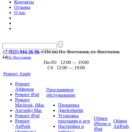
Контакты
Отзывы
О нас
+7 (921) 944-36-96
, СПб (м) Пл. Восстания, ул. Восстания,
14
Пл. Восстания
Пн-Пт 12:00 — 19:00
Сб 12:00 — 19:00
Ремонт Apple
Ремонт
Айфонов
Программное
Ремонт iPad
обслуживание
Ремонт
Macbook, iMac
Прошивка
Апгрейд Mac
Джейлбрейк
Ремонт iPod
Установка
Обмен
Ремонт
программ и игр
Обмен
iPhone и
AirPods
Настройки и
AirPods
iPad
(Аирподс)
работа с