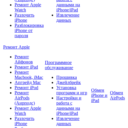
Ремонт Apple
данными на
Watch
iPhone/iPad
Разлочить
Извлечение
iPhone
данных
Разблокировка
iPhone от
пароля
Ремонт Apple
Ремонт
Айфонов
Программное
Ремонт iPad
обслуживание
Ремонт
Macbook, iMac
Прошивка
Апгрейд Mac
Джейлбрейк
Ремонт iPod
Установка
Обмен
Ремонт
программ и игр
Обмен
iPhone и
AirPods
Настройки и
AirPods
iPad
(Аирподс)
работа с
Ремонт Apple
данными на
Watch
iPhone/iPad
Разлочить
Извлечение
iPhone
данных