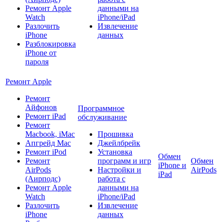
Ремонт Apple
данными на
Watch
iPhone/iPad
Разлочить
Извлечение
iPhone
данных
Разблокировка
iPhone от
пароля
Ремонт Apple
Ремонт
Айфонов
Программное
Ремонт iPad
обслуживание
Ремонт
Macbook, iMac
Прошивка
Апгрейд Mac
Джейлбрейк
Ремонт iPod
Установка
Обмен
Ремонт
программ и игр
Обмен
iPhone и
AirPods
Настройки и
AirPods
iPad
(Аирподс)
работа с
Ремонт Apple
данными на
Watch
iPhone/iPad
Разлочить
Извлечение
iPhone
данных