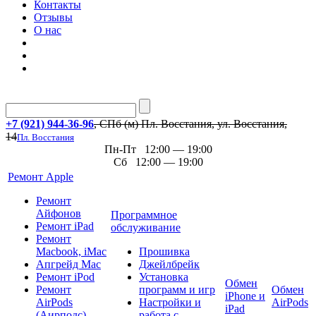
Контакты
Отзывы
О нас
+7 (921) 944-36-96
, СПб (м) Пл. Восстания, ул. Восстания,
14
Пл. Восстания
Пн-Пт 12:00 — 19:00
Сб 12:00 — 19:00
Ремонт Apple
Ремонт
Айфонов
Программное
Ремонт iPad
обслуживание
Ремонт
Macbook, iMac
Прошивка
Апгрейд Mac
Джейлбрейк
Ремонт iPod
Установка
Обмен
Ремонт
программ и игр
Обмен
iPhone и
AirPods
Настройки и
AirPods
iPad
(Аирподс)
работа с