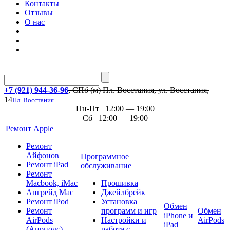
Контакты
Отзывы
О нас
+7 (921) 944-36-96
, СПб (м) Пл. Восстания, ул. Восстания,
14
Пл. Восстания
Пн-Пт 12:00 — 19:00
Сб 12:00 — 19:00
Ремонт Apple
Ремонт
Айфонов
Программное
Ремонт iPad
обслуживание
Ремонт
Macbook, iMac
Прошивка
Апгрейд Mac
Джейлбрейк
Ремонт iPod
Установка
Обмен
Ремонт
программ и игр
Обмен
iPhone и
AirPods
Настройки и
AirPods
iPad
(Аирподс)
работа с