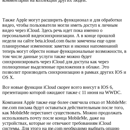
комментарии на коллекции других людей.
Также Apple могут расширить функционал и для обработки
видео, чтобы пользователи могли иметь доступ к личным
видео через iCloud. Здесь речь идет пока именно о
персональной видеосинхронизации. А в конце прошлой
недели на сайте beta.icloud.com были замечены еще одни
планируемые изменения: заметки и иконки напоминаний
теперь могут обрести новые функциональные возможности, в
том числе данные услуги также можно будет
синхронизировать через iCloud для доступа как через
полноценные выделенные приложения в облаке. Это
позволит производить синхронизацию в рамках других IOS и
OS X.
Все новые функции iCloud скорее всего внесут в IOS 6,
презентацию которой ожидают также с 11 июня на WWDC.
Компания Apple также еще более смягчила отказ от MobileMe:
me.com письма будут оставаться действительным после того,
как MobileMe перестанет существовать. Можно продолжать
использовать почту после конца MobileMe, даже на
устройствах, которые не отвечают требованиям iCloud
системы. Для этого на me.com необходимо выбрать опцию