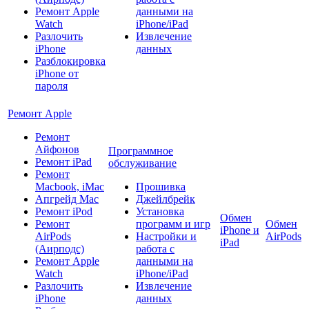
Ремонт Apple
данными на
Watch
iPhone/iPad
Разлочить
Извлечение
iPhone
данных
Разблокировка
iPhone от
пароля
Ремонт Apple
Ремонт
Айфонов
Программное
Ремонт iPad
обслуживание
Ремонт
Macbook, iMac
Прошивка
Апгрейд Mac
Джейлбрейк
Ремонт iPod
Установка
Обмен
Ремонт
программ и игр
Обмен
iPhone и
AirPods
Настройки и
AirPods
iPad
(Аирподс)
работа с
Ремонт Apple
данными на
Watch
iPhone/iPad
Разлочить
Извлечение
iPhone
данных