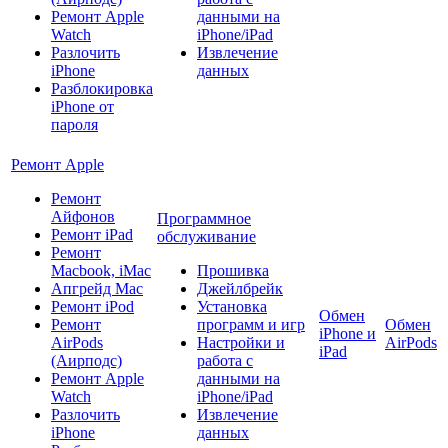
Ремонт Apple
данными на
Watch
iPhone/iPad
Разлочить
Извлечение
iPhone
данных
Разблокировка
iPhone от
пароля
Ремонт Apple
Ремонт
Айфонов
Программное
Ремонт iPad
обслуживание
Ремонт
Macbook, iMac
Прошивка
Апгрейд Mac
Джейлбрейк
Ремонт iPod
Установка
Обмен
Ремонт
программ и игр
Обмен
iPhone и
AirPods
Настройки и
AirPods
iPad
(Аирподс)
работа с
Ремонт Apple
данными на
Watch
iPhone/iPad
Разлочить
Извлечение
iPhone
данных