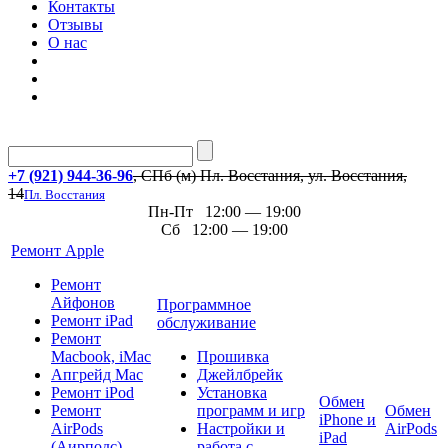
Контакты
Отзывы
О нас
+7 (921) 944-36-96
, СПб (м) Пл. Восстания, ул. Восстания,
14
Пл. Восстания
Пн-Пт 12:00 — 19:00
Сб 12:00 — 19:00
Ремонт Apple
Ремонт
Айфонов
Программное
Ремонт iPad
обслуживание
Ремонт
Macbook, iMac
Прошивка
Апгрейд Mac
Джейлбрейк
Ремонт iPod
Установка
Обмен
Ремонт
программ и игр
Обмен
iPhone и
AirPods
Настройки и
AirPods
iPad
(Аирподс)
работа с