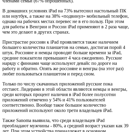
членами семьи (67% опрошенных).
В домашних условиях iPad на 73% вытеснил настольный ПК
или ноутбук, а также на 38% «подвинул» мобильный телефон,
однако на рабочих местах перевес не в его пользу. При этом
для работы в Венгрии и России iPad применяют в 2 раза чаще,
чем это делают в других странах.
Пристрастие россиян к iPad проявляется также наличием
большего количества планшетов на семью, достигая порой 4
штук. Россияне и немцы проводят больше времени за iPad,
средние показатели превышают 4 часа ежедневно. Русские
наряду с финнами чаще используют девайс по дороге на
работу и обратно. Опять же россияне и венгры (на этот раз)
любят пользоваться планшетом и перед сном.
Только по числу скачанных приложений русские пока
отстают. Лидерами в этой области являются немцы и венгры,
среди которых процент наличия в iPad более полусотни
приложений отмечено у 54% и 41% пользователей
соответственно. Вообще такое большое количество
приложений используют около трети владельцев iPad.
Также Sanoma выявила, что среди владельцев iPad
преобладают мужчины - 80%, а средний возраст указан как 39
лет. При этом устройства принадлежат в основном