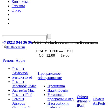
Контакты
Отзывы
О нас
+7 (921) 944-36-96
, СПб (м) Пл. Восстания, ул. Восстания,
14
Пл. Восстания
Пн-Пт 12:00 — 19:00
Сб 12:00 — 19:00
Ремонт Apple
Ремонт
Айфонов
Программное
Ремонт iPad
обслуживание
Ремонт
Macbook, iMac
Прошивка
Апгрейд Mac
Джейлбрейк
Ремонт iPod
Установка
Обмен
Ремонт
программ и игр
Обмен
iPhone и
AirPods
Настройки и
AirPods
iPad
(Аирподс)
работа с