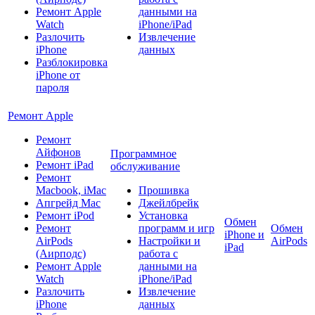
Ремонт Apple
данными на
Watch
iPhone/iPad
Разлочить
Извлечение
iPhone
данных
Разблокировка
iPhone от
пароля
Ремонт Apple
Ремонт
Айфонов
Программное
Ремонт iPad
обслуживание
Ремонт
Macbook, iMac
Прошивка
Апгрейд Mac
Джейлбрейк
Ремонт iPod
Установка
Обмен
Ремонт
программ и игр
Обмен
iPhone и
AirPods
Настройки и
AirPods
iPad
(Аирподс)
работа с
Ремонт Apple
данными на
Watch
iPhone/iPad
Разлочить
Извлечение
iPhone
данных