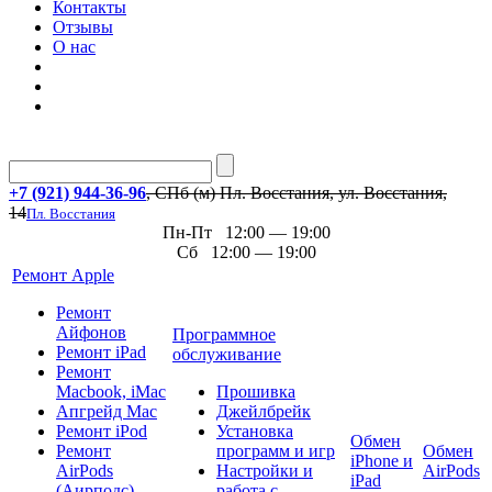
Контакты
Отзывы
О нас
+7 (921) 944-36-96
, СПб (м) Пл. Восстания, ул. Восстания,
14
Пл. Восстания
Пн-Пт 12:00 — 19:00
Сб 12:00 — 19:00
Ремонт Apple
Ремонт
Айфонов
Программное
Ремонт iPad
обслуживание
Ремонт
Macbook, iMac
Прошивка
Апгрейд Mac
Джейлбрейк
Ремонт iPod
Установка
Обмен
Ремонт
программ и игр
Обмен
iPhone и
AirPods
Настройки и
AirPods
iPad
(Аирподс)
работа с