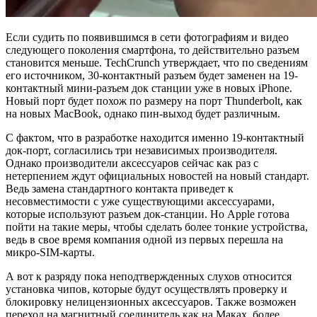
Если судить по появившимся в сети фотографиям и видео
следующего поколения смартфона, то действительно разъем
становится меньше. TechCrunch утверждает, что по сведениям
его источником, 30-контактный разъем будет заменен на 19-
контактный мини-разъем док станции уже в новых iPhone.
Новый порт будет похож по размеру на порт Thunderbolt, как
на новых MacBook, однако пин-выход будет различным.
С фактом, что в разработке находится именно 19-контактный
док-порт, согласились три независимых производителя.
Однако производители аксессуаров сейчас как раз с
нетерпением ждут официальных новостей на новый стандарт.
Ведь замена стандартного контакта приведет к
несовместимости с уже существующими аксессуарами,
которые используют разъем док-станции. Но Apple готова
пойти на такие меры, чтобы сделать более тонкие устройства,
ведь в свое время компания одной из первых перешла на
микро-SIM-карты.
А вот к разряду пока неподтвержденных слухов относится
установка чипов, которые будут осуществлять проверку и
блокировку нелицензионных аксессуаров. Также возможен
переход на магнитный соединитель как на Маках, более