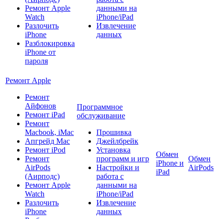
Ремонт Apple
данными на
Watch
iPhone/iPad
Разлочить
Извлечение
iPhone
данных
Разблокировка
iPhone от
пароля
Ремонт Apple
Ремонт
Айфонов
Программное
Ремонт iPad
обслуживание
Ремонт
Macbook, iMac
Прошивка
Апгрейд Mac
Джейлбрейк
Ремонт iPod
Установка
Обмен
Ремонт
программ и игр
Обмен
iPhone и
AirPods
Настройки и
AirPods
iPad
(Аирподс)
работа с
Ремонт Apple
данными на
Watch
iPhone/iPad
Разлочить
Извлечение
iPhone
данных