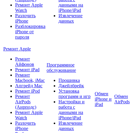
Ремонт Apple
данными на
Watch
iPhone/iPad
Разлочить
Извлечение
iPhone
данных
Разблокировка
iPhone от
пароля
Ремонт Apple
Ремонт
Айфонов
Программное
Ремонт iPad
обслуживание
Ремонт
Macbook, iMac
Прошивка
Апгрейд Mac
Джейлбрейк
Ремонт iPod
Установка
Обмен
Ремонт
программ и игр
Обмен
iPhone и
AirPods
Настройки и
AirPods
iPad
(Аирподс)
работа с
Ремонт Apple
данными на
Watch
iPhone/iPad
Разлочить
Извлечение
iPhone
данных