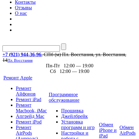
Контакты
Отзывы
О нас
+7 (921) 944-36-96
, СПб (м) Пл. Восстания, ул. Восстания,
14
Пл. Восстания
Пн-Пт 12:00 — 19:00
Сб 12:00 — 19:00
Ремонт Apple
Ремонт
Айфонов
Программное
Ремонт iPad
обслуживание
Ремонт
Macbook, iMac
Прошивка
Апгрейд Mac
Джейлбрейк
Ремонт iPod
Установка
Обмен
Ремонт
программ и игр
Обмен
iPhone и
AirPods
Настройки и
AirPods
iPad
(Аирподс)
работа с