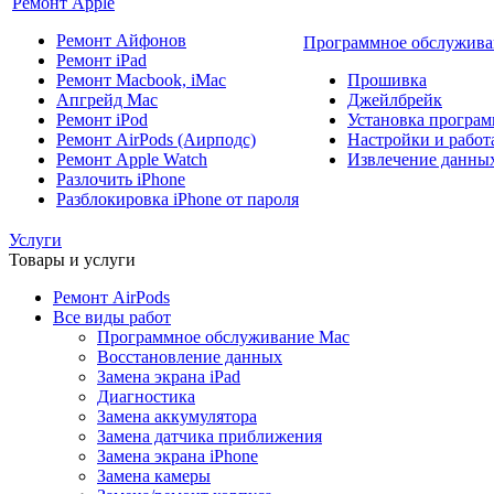
Ремонт Apple
Ремонт Айфонов
Программное обслужива
Ремонт iPad
Ремонт Macbook, iMac
Прошивка
Апгрейд Mac
Джейлбрейк
Ремонт iPod
Установка програм
Ремонт AirPods (Аирподс)
Настройки и работа
Ремонт Apple Watch
Извлечение данны
Разлочить iPhone
Разблокировка iPhone от пароля
Услуги
Товары и услуги
Ремонт AirPods
Все виды работ
Программное обслуживание Mac
Восстановление данных
Замена экрана iPad
Диагностика
Замена аккумулятора
Замена датчика приближения
Замена экрана iPhone
Замена камеры