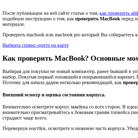
После публикации на веб сайте статьи о том,
как проверить ай
подобную инструкцию о том, как
проверить MacBook
перед п
материале.
Проверить macbook или macbook pro который Вы собираетесь к
Выбрать сервис-центр на карте
Как проверить MacBook? Основные мо
Выбирая для покупки не новый компьютер, ранее бывший в упот
выбор. Покупая первый попавшийся понравившийся вариант, Вы
Поэтому для начала дадим несколько рекомендаций, как
прове
Внешний осмотр и оценка состояния корпуса.
Внимательно осмотрите корпус макбука со всех сторон. В идеа
внимательно присматривайтесь к боковым граням топкейса (ни
страдают чаще всего.
Перевернув ноутбук, осмотрите и нижнюю часть корпуса. Убеди