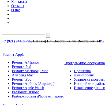
Контакты
Отзывы
О нас
+7 (921) 944-36-96
, СПб (м) Пл. Восстания, ул. Восстания, 14
Пл.
Ремонт Apple
Ремонт Айфонов
Программное обслужива
Ремонт iPad
Ремонт Macbook, iMac
Прошивка
Апгрейд Mac
Джейлбрейк
Ремонт iPod
Установка програм
Ремонт AirPods (Аирподс)
Настройки и работа
Ремонт Apple Watch
Извлечение данны
Разлочить iPhone
Разблокировка iPhone от пароля