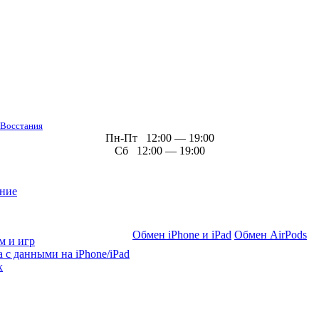
 Восстания
Пн-Пт 12:00 — 19:00
Сб 12:00 — 19:00
ние
Обмен iPhone и iPad
Обмен AirPods
м и игр
 с данными на iPhone/iPad
х