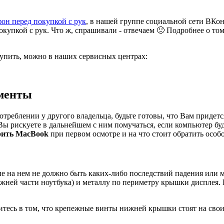
фон перед покупкой с рук
, в нашей группе социальной сети ВКон
окупкой с рук. Что ж, спрашивали - отвечаем 🙂 Подробнее о то
упить, можно в наших сервисных центрах:
менты
реблении у другого владельца, будьте готовы, что Вам придется
 рискуете в дальнейшем с ним помучаться, если компьютер буде
рить MacBook
при первом осмотре и на что стоит обратить особ
ле на нем не должно быть каких-либо последствий падения или м
жней части ноутбука) и металлу по периметру крышки дисплея. 
тесь в том, что крепежные винты нижней крышки стоят на своих