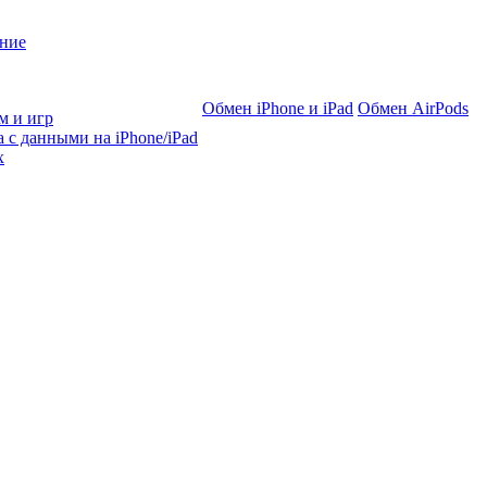
ние
Обмен iPhone и iPad
Обмен AirPods
м и игр
 с данными на iPhone/iPad
х