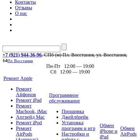
Контакты
Отзывы
О нас
+7 (921) 944-36-96
, СПб (м) Пл. Восстания, ул. Восстания,
14
Пл. Восстания
Пн-Пт 12:00 — 19:00
Сб 12:00 — 19:00
Ремонт Apple
Ремонт
Айфонов
Программное
Ремонт iPad
обслуживание
Ремонт
Macbook, iMac
Прошивка
Апгрейд Mac
Джейлбрейк
Ремонт iPod
Установка
Обмен
Ремонт
программ и игр
Обмен
iPhone и
AirPods
Настройки и
AirPods
iPad
(Аирподс)
работа с