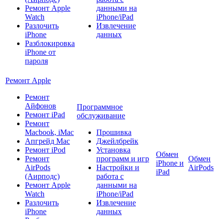
Ремонт Apple
данными на
Watch
iPhone/iPad
Разлочить
Извлечение
iPhone
данных
Разблокировка
iPhone от
пароля
Ремонт Apple
Ремонт
Айфонов
Программное
Ремонт iPad
обслуживание
Ремонт
Macbook, iMac
Прошивка
Апгрейд Mac
Джейлбрейк
Ремонт iPod
Установка
Обмен
Ремонт
программ и игр
Обмен
iPhone и
AirPods
Настройки и
AirPods
iPad
(Аирподс)
работа с
Ремонт Apple
данными на
Watch
iPhone/iPad
Разлочить
Извлечение
iPhone
данных