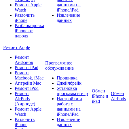
Ремонт Apple
данными на
Watch
iPhone/iPad
Разлочить
Извлечение
iPhone
данных
Разблокировка
iPhone от
пароля
Ремонт Apple
Ремонт
Айфонов
Программное
Ремонт iPad
обслуживание
Ремонт
Macbook, iMac
Прошивка
Апгрейд Mac
Джейлбрейк
Ремонт iPod
Установка
Обмен
Ремонт
программ и игр
Обмен
iPhone и
AirPods
Настройки и
AirPods
iPad
(Аирподс)
работа с
Ремонт Apple
данными на
Watch
iPhone/iPad
Разлочить
Извлечение
iPhone
данных