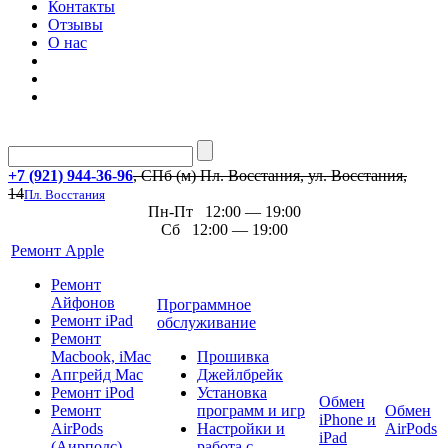
Контакты
Отзывы
О нас
+7 (921) 944-36-96
, СПб (м) Пл. Восстания, ул. Восстания,
14
Пл. Восстания
Пн-Пт 12:00 — 19:00
Сб 12:00 — 19:00
Ремонт Apple
Ремонт
Айфонов
Программное
Ремонт iPad
обслуживание
Ремонт
Macbook, iMac
Прошивка
Апгрейд Mac
Джейлбрейк
Ремонт iPod
Установка
Обмен
Ремонт
программ и игр
Обмен
iPhone и
AirPods
Настройки и
AirPods
iPad
(Аирподс)
работа с