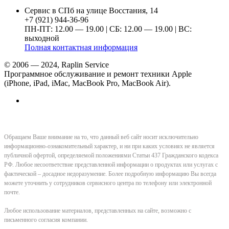
Сервис в СПб на улице Восстания, 14
+7 (921) 944-36-96
ПН-ПТ: 12.00 — 19.00 | СБ: 12.00 — 19.00 | ВС:
выходной
Полная контактная информация
© 2006 — 2024, Raplin Service
Программное обслуживание и ремонт техники Apple
(iPhone, iPad, iMac, MacBook Pro, MacBook Air).
Обращаем Ваше внимание на то, что данный веб сайт носит исключительно
информационно-ознакомительный характер, и ни при каких условиях не является
публичной офертой, определяемой положениями Статьи 437 Гражданского кодекса
РФ. Любое несоответствие представленной информации о продуктах или услугах с
фактической – досадное недоразумение. Более подробную информацию Вы всегда
можете уточнить у сотрудников сервисного центра по телефону или электронной
почте.
Любое использование материалов, представленных на сайте, возможно с
письменного согласия компании.