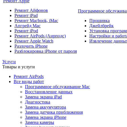
Ремонт Apple
Ремонт Айфонов
Программное обслужива
Ремонт iPad
Ремонт Macbook, iMac
Прошивка
Апгрейд Mac
Джейлбрейк
Ремонт iPod
Установка програм
Ремонт AirPods (Аирподс)
Настройки и работа
Ремонт Apple Watch
Извлечение данны
Разлочить iPhone
Разблокировка iPhone от пароля
Услуги
Товары и услуги
Ремонт AirPods
Все виды работ
Программное обслуживание Mac
Восстановление данных
Замена экрана iPad
Диагностика
Замена аккумулятора
Замена датчика приближения
Замена экрана iPhone
Замена камеры