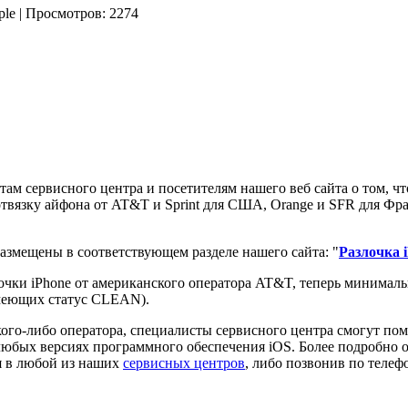
pple | Просмотров: 2274
м сервисного центра и посетителям нашего веб сайта о том, чт
язку айфона от AT&T и Sprint для США, Orange и SFR для Франц
азмещены в соответствующем разделе нашего сайта: "
Разлочка 
чки iPhone от американского оператора AT&T, теперь минимальн
имеющих статус CLEAN).
кого-либо оператора, специалисты сервисного центра смогут по
любых версиях программного обеспечения iOS. Более подробно 
я в любой из наших
сервисных центров
, либо позвонив по телеф