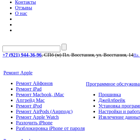
Контакты
Отзывы
О нас
+7 (921) 944-36-96
, СПб (м) Пл. Восстания, ул. Восстания, 14
Пл.
Ремонт Apple
Ремонт Айфонов
Программное обслужива
Ремонт iPad
Ремонт Macbook, iMac
Прошивка
Апгрейд Mac
Джейлбрейк
Ремонт iPod
Установка програм
Ремонт AirPods (Аирподс)
Настройки и работа
Ремонт Apple Watch
Извлечение данны
Разлочить iPhone
Разблокировка iPhone от пароля