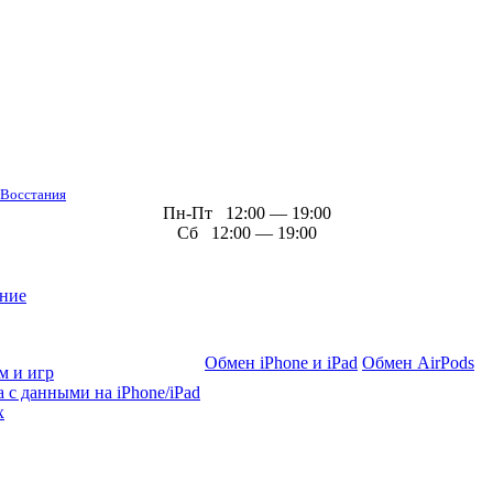
 Восстания
Пн-Пт 12:00 — 19:00
Сб 12:00 — 19:00
ние
Обмен iPhone и iPad
Обмен AirPods
м и игр
 с данными на iPhone/iPad
х