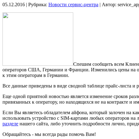
05.12.2016 | Рубрика:
Новости сервис-центра
| Автор:
service_a
Спешим сообщить всем Клиента
операторов США, Германии и Франции. Изменились цены на отв
к этим операторам в Германии.
Все данные приведены в виде сводной таблице прайс-листа и р
Еще одной приятной новостью является изменение сроков разло
привязанных к оператору, но находящихся не на контракте и 
Если Вы являетесь обладателем айфона, который залочен на ка
использовать устройство с SIM-картами любых операторов на 
разделе
нашего сайта, либо уточнить подробности лично, прид
Обращайтесь - мы всегда рады помочь Вам!