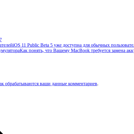
7
iOS 11 Public Beta 5 уже доступна для обычных пользоват
Как понять, что Вашему MacBook требуется замена ак
как обрабатываются ваши данные комментариев
.