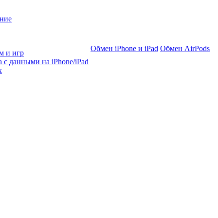
ние
Обмен iPhone и iPad
Обмен AirPods
м и игр
 с данными на iPhone/iPad
х